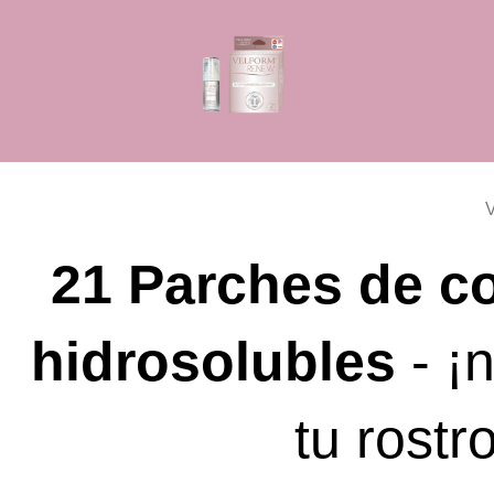
V
21 Parches de co
hidrosolubles
- ¡
tu rostr