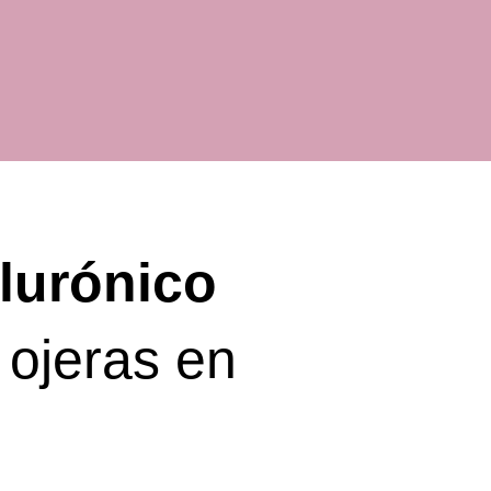
Envío en 48
horas
lurónico
 ojeras en