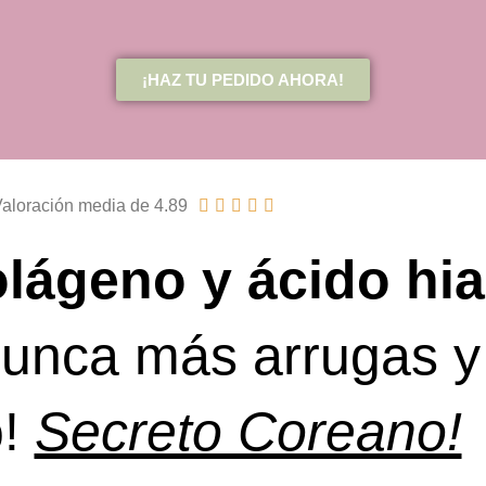
¡HAZ TU PEDIDO AHORA!
Valutazione
aloración media de 4.89





4.89
lágeno y ácido hia
su
5
nunca más arrugas y
o!
Secreto Coreano!