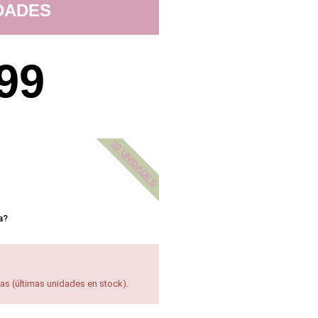
DADES
99
30 UNIDADES
a?
ias (últimas unidades en stock).