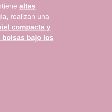
ontiene
altas
ia, realizan una
piel compacta y
 bolsas bajo los