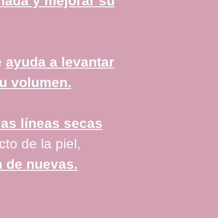
añada y mejorar su
e
ayuda a levantar
su volumen.
las líneas secas
to de la piel,
n de nuevas.