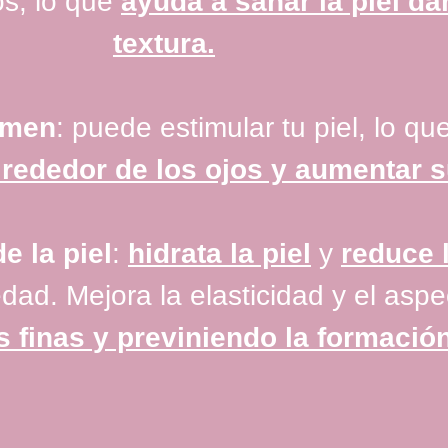
os, lo que
ayuda a sanar la piel d
textura.
lumen
: puede estimular tu piel, lo qu
 alrededor de los ojos y aumentar 
e la piel
:
hidrata la piel
y
reduce 
ad. Mejora la elasticidad y el aspec
s finas y previniendo la formació